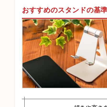
す
おすすめのスタンドの基
す
め
の
ス
タ
ン
ド
の
基
準
1.1
傾き
や高
さを
変更
でき
るも