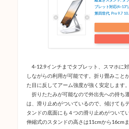
縦置きスタンド, タブレッ
ブレット対応(4~13''), ミ
第四世代, Pro 9.7 10.2
4-12.9インチまでタブレット、スマホ
しながらの利用が可能です。折り畳みこと
た目に反してアーム強度が強く安定します
折りたたみが可能なので外出先への持ち運
は、滑り止めがついているので、傾けても
タンドの底面にも４つの滑り止めがついて
伸縮式のスタンドの高さは11cmから16c