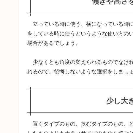
傾きや高さ
の
1.2
少し
立っている時に使う、横になっている時に
大き
をしている時に使うというような使い方の
めの
サイ
場合があるでしょう。
ズ
1.3
少なくとも角度の変えられるものでなけれ
充電
れるので、後悔しないような選択をしまし
ケー
ブル
の接
続で
少し大
きる
デザ
イン
置くタイプのもの、挟むタイプのもの、ど
2
お