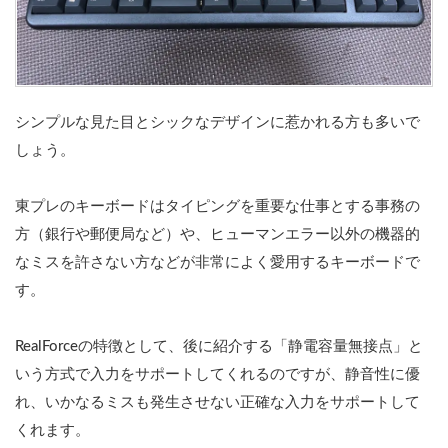
う
な
の
か
3
シンプルな見た目とシックなデザインに惹かれる方も多いで
静
音
しょう。
性
に
優
東プレのキーボードはタイピングを重要な仕事とする事務の
れ
方（銀行や郵便局など）や、ヒューマンエラー以外の機器的
て
い
なミスを許さない方などが非常によく愛用するキーボードで
る
す。
た
め
深
RealForceの特徴として、後に紹介する「
静電容量無接点」と
夜
ゲ
いう方式で入力をサポートしてくれるのですが、静音性に優
ー
れ、いかなるミスも発生させない正確な入力をサポートして
ム
勢
くれます。
も