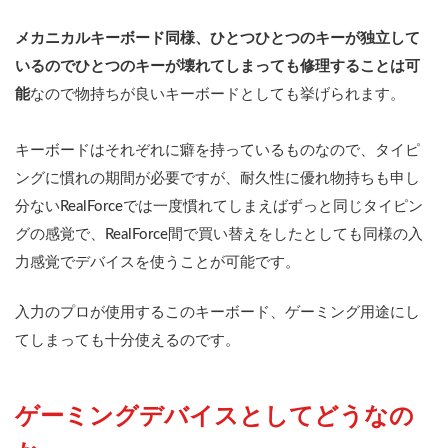
大
喜
メカニカルキーボード同様、ひとつひとつのキーが独立して
び
いるのでひとつのキーが壊れてしまっても修理することは可
4
おす
能
なので物持ちが良いキーボードとしても挙げられます。
すめの
RealForce
キーボー
キーボードはそれぞれに癖を持っているものなので、タイピ
ド
ングに慣れの期間が必要ですが、耐久性に優れ物持ちも申し
分ないRealForceでは一度慣れてしまえばずっと同じタイピン
グの感覚で、RealForce間で買い替えをしたとしても同様の入
力感覚でデバイスを使うことが可能です。
入力のプロが使用するこのキーボード、ゲーミング用途にし
てしまっても十分使えるのです。
ゲーミングデバイスとしてどうなの