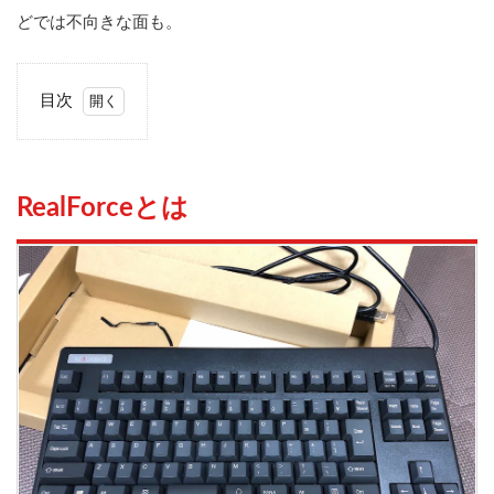
どでは不向きな面も。
目次
1
RealForce
とは
RealForceとは
2
ゲ
ー
ミ
ン
グ
デ
バ
イ
ス
と
し
て
ど