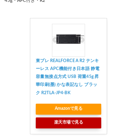
45g・APC付き・R2
東プレ REALFORCE A R2 テンキ
ーレス APC機能付き日本語 静電
容量無接点方式 USB 荷重45g 昇
華印刷(墨) かな表記なし ブラッ
ク R2TLA-JP4-BK
Amazonで見る
楽天市場で見る