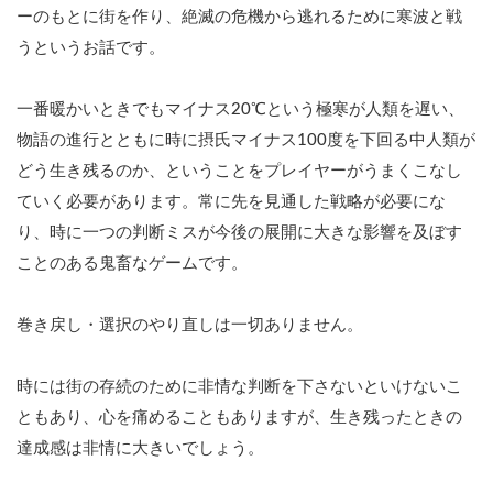
の
ーのもとに街を作り、絶滅の危機から逃れるために寒波と戦
コ
うというお話です。
ツ
一番暖かいときでもマイナス20℃という極寒が人類を遅い、
物語の進行とともに時に摂氏マイナス100度を下回る中人類が
どう生き残るのか、ということをプレイヤーがうまくこなし
ていく必要があります。常に先を見通した戦略が必要にな
り、時に一つの判断ミスが今後の展開に大きな影響を及ぼす
ことのある鬼畜なゲームです。
巻き戻し・選択のやり直しは一切ありません。
時には街の存続のために非情な判断を下さないといけないこ
ともあり、心を痛めることもありますが、生き残ったときの
達成感は非情に大きいでしょう。