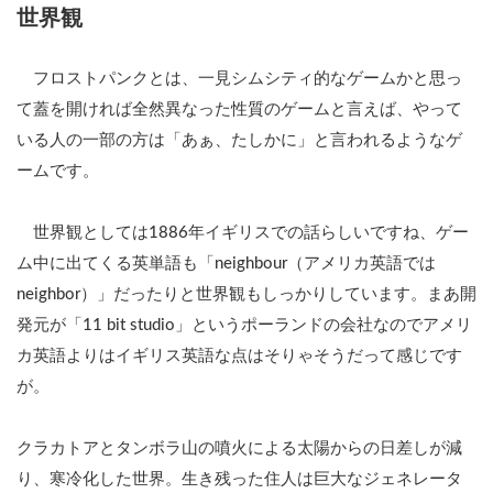
ク
世界観
と
は
フロストパンクとは、一見シムシティ的なゲームかと思っ
2
て蓋を開ければ全然異なった性質のゲームと言えば、やって
序
盤
いる人の一部の方は「あぁ、たしかに」と言われるようなゲ
で
ームです。
の
コ
ツ
世界観としては1886年イギリスでの話らしいですね、ゲー
3
ム中に出てくる英単語も「neighbour（アメリカ英語では
中
neighbor）」だったりと世界観もしっかりしています。まあ開
盤
で
発元が「11 bit studio」というポーランドの会社なのでアメリ
の
カ英語よりはイギリス英語な点はそりゃそうだって感じです
コ
ツ
が。
4
終
クラカトアとタンボラ山の噴火による太陽からの日差しが減
盤
り、寒冷化した世界。生き残った住人は巨大なジェネレータ
で