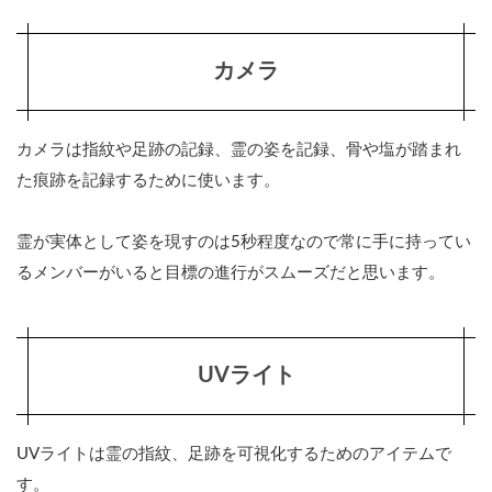
ライ
ティ
ング
カメラ
ブッ
ク
0.7
カメラは指紋や足跡の記録、霊の姿を記録、骨や塩が踏まれ
懐中
た痕跡を記録するために使います。
電
灯・
強力
霊が実体として姿を現すのは5秒程度なので常に手に持ってい
な懐
中電
るメンバーがいると目標の進行がスムーズだと思います。
灯
0.8
温度
計
UVライト
0.9
十字
架
UVライトは霊の指紋、足跡を可視化するためのアイテムで
す。
0.10