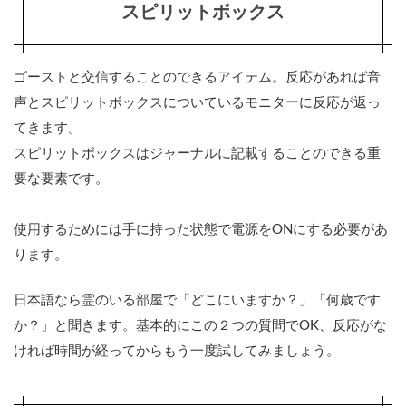
スピリットボックス
いくべ
きアイ
テム
（重要
ゴーストと交信することのできるアイテム。反応があれば音
順と流
れ）
声とスピリットボックスについているモニターに反応が返っ
てきます。
1
お
スピリットボックスはジャーナルに記載することのできる重
わ
要な要素です。
り
に
使用するためには手に持った状態で電源をONにする必要があ
ります。
日本語なら霊のいる部屋で「どこにいますか？」「何歳です
か？」と聞きます。基本的にこの２つの質問でOK、反応がな
ければ時間が経ってからもう一度試してみましょう。