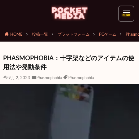
HOME
投稿一覧
プラットフォーム
PCゲーム
Phasmo
PHASMOPHOBIA：十字架などのアイテムの使
用法や発動条件
9月 2, 2023
Phasmophobia
Phasmophobia