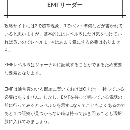
ダー
EMFリーダー
0.2
カメ
ラ
攻略サイトには2で超常現象、3でハント準備などが書かれて
0.3
いると思いますが、基本的にはレベル５にだけ気をつけてい
UVラ
れば良いのでレベル１−４はあまり気にする必要はありませ
イト
ん。
0.4
ビデ
EMFレベル５はジャーナルに記載することができるため重要
オカ
メラ
な要素となります。
0.5
スピ
EMFは通常霊のいる部屋に置いておけばOKです、持っている
リッ
必要はありません。しかし、EMFを持って鳴っている電話の
トボ
ック
前に行ってみるとレベル５を示す…なんてこともよくあるので
ス
あと１つ証拠が見つからない時は持って歩き回ることも選択
0.6
肢に入れてみましょう。
ゴー
スト