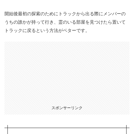
0.16
開始後最初の探索のためにトラックから出る際にメンバーの
ケミカ
ルライ
うちの誰かが持って行き、霊のいる部屋を見つけたら置いて
ト
トラックに戻るという方法がベターです。
0.17
パラボ
ラマイ
ク
0.18
センサ
ーライ
ト
0.19
サウン
ドセン
スポンサーリンク
サー
0.20
最初に
持って