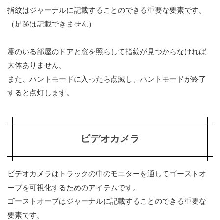
ライタ
指紋はジャーナルに記載することのできる重要な要素です。
ー
（足跡は記載できません）
0.11
スマッ
霊のいる部屋のドアと窓を照らして指紋が見つからなければ
ジステ
ィック
大体ありません。
また、ハントモードに入ったら点滅し、ハントモードが終了
0.12
モーシ
すると点灯します。
ョンセ
ンサー
0.13
塩
ビデオカメラ
0.14
ヘッド
マウン
ビデオカメラはトラックの中のモニターを通してゴーストオ
トカメ
ーブを可視化するためのアイテムです。
ラ
ゴーストオーブはジャーナルに記載することのできる重要な
0.15
要素です。
三脚