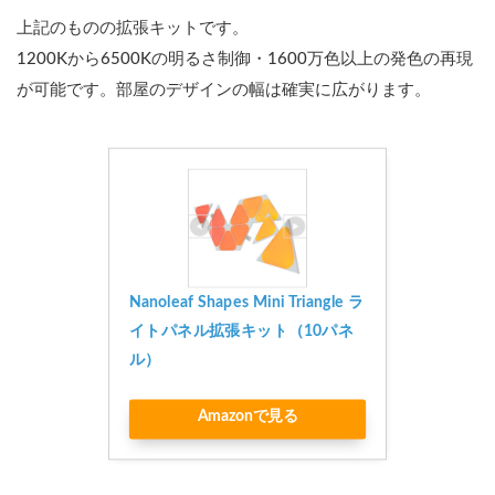
め
上記のものの拡張キットです。
な
1200Kから6500Kの明るさ制御・1600万色以上の発色の再現
照
明
が可能です。部屋のデザインの幅は確実に広がります。
販
売
の
EC
サ
イ
ト
4.1
シー
Nanoleaf Shapes Mini Triangle ラ
リン
グラ
イトパネル拡張キット（10パネ
イト
ル）
5
フ
Amazonで見る
ロ
ア
ラ
イ