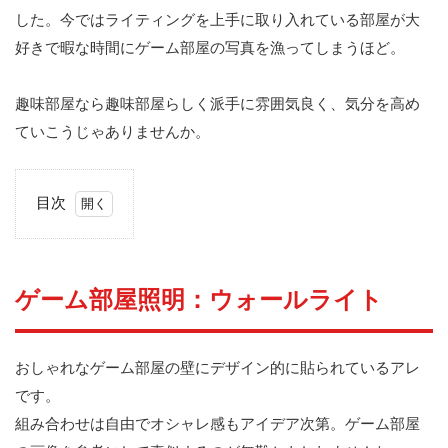
した。今ではライティングを上手に取り入れている部屋が大
好きで暇な時間にゲーム部屋の写真を漁ってしまうほど。
趣味部屋なら趣味部屋らしく派手に雰囲気良く、気分を高め
ていこうじゃありませんか。
目次
1
ゲー
ム部
屋照
ゲーム部屋照明：ウォールライト
明：
ウォ
ール
ライ
おしゃれなゲーム部屋の壁にデザイン的に貼られているアレ
ト
です。
2
組み合わせは自由でオシャレ感もアイデア次第。ゲーム部屋
ゲー