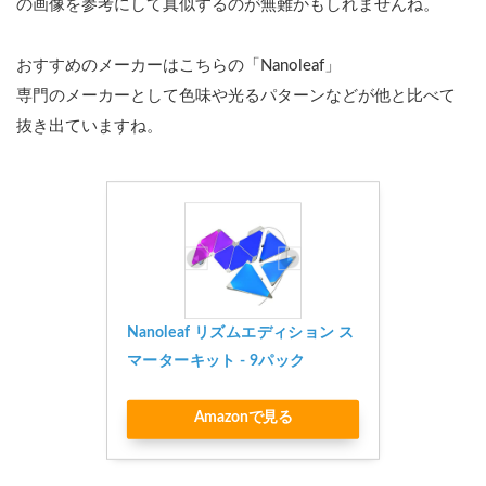
の画像を参考にして真似するのが無難かもしれませんね。
ム部
屋照
明：
おすすめのメーカーはこちらの「Nanoleaf」
スタ
ンド
専門のメーカーとして色味や光るパターンなどが他と比べて
ライ
抜き出ていますね。
ト
3
ゲー
ム部
屋照
明：
ネオ
ンラ
イト
Nanoleaf リズムエディション ス
4
マーターキット - 9パック
非
常
Amazonで見る
に
お
す
す