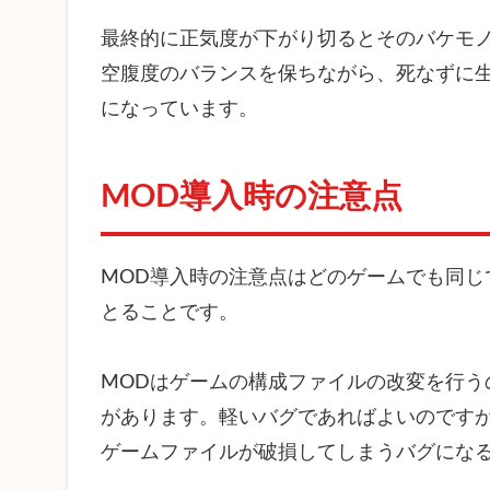
Up
最終的に正気度が下がり切るとそのバケモノ
4.5
Food
空腹度のバランスを保ちながら、死なずに
Not
になっています。
Perish
4.6
MOD導入時の注意点
Health
Info
4.7
MOD導入時の注意点はどのゲームでも同じ
Infinite
Tent
とることです。
Uses
4.8
MODはゲームの構成ファイルの改変を行う
Large
があります。軽いバグであればよいのです
Chest
ゲームファイルが破損してしまうバグにな
4.9