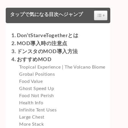
Toggle Table of C
タップで気になる目次へジャンプ
Don’tStarveTogetherとは
MOD導入時の注意点
ドンスタのMOD導入方法
おすすめMOD
Tropical Experience | The Volcano Biome
Grobal Positions
Food Value
Ghost Speed Up
Food Not Perish
Health Info
Infinite Tent Uses
Large Chest
More Stack