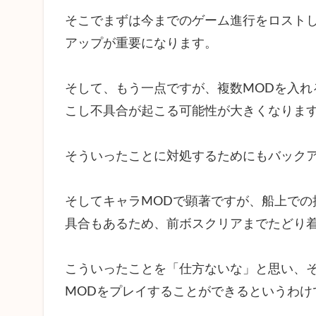
More
そこでまずは今までのゲーム進行をロスト
Stack
アップが重要になります。
4.10
Restart
そして、もう一点ですが、複数MODを入れ
4.11
こし不具合が起こる可能性が大きくなりま
Slot
Machine
4.12
そういったことに対処するためにもバック
Auto
Trap
そしてキャラMODで顕著ですが、船上での
Reset
具合もあるため、前ボスクリアまでたどり
4.13
Beefalo
Plus
こういったことを「仕方ないな」と思い、そ
4.14
MODをプレイすることができるというわけ
Don’t