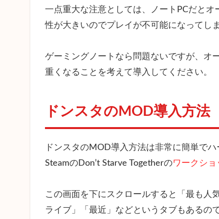
Drop
一点重大な注意としては、ノートPCだとオ
Everything
性が大きいのでプレイが不可能になってし
4.15
Extra
ゲーミングノートなら問題ないですが、オー
Equip
Slots
重くなることを考えて導入してください。
4.16
Fast
ドンスタのMOD導入方法
Travel
ドンスタのMOD導入方法は非常に簡単でハ
SteamのDon’t Starve Togetherの
ワークショ
この画面を下にスクロールすると「最も人
ライブ」「最近」などというタブもあるので