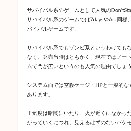
MOD
サバイバル系のゲームとして人気のDon’tStar
4.1
サバイバル系のゲームでは7daysやArk
Tropical
バイバルゲームです。
Experience
| The
Volcano
サバイバル系でもゾンビ系というわけでも
Biome
なく、発売当時はともかく、現在ではノー
4.2
ムで門が広いというのも人気の理由でしょ
Grobal
Positions
システム面では空腹ゲージ・HPと一般的なもの
4.3
Food
あります。
Value
4.4
正気度は暗闇にいたり、火が近くになかっ
Ghost
がっていくにつれ、見えるはずのないバケ
Speed