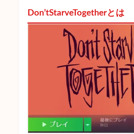
とは
Don’tStarveTogetherとは
2
MOD
導入
時の
注意
点
3
ドン
スタ
の
MOD
導入
方法
4
おす
すめ