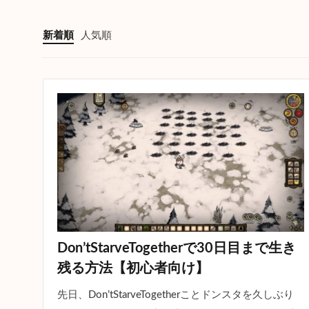
新着順
人気順
Don’tStarveTogetherで30日目まで生き
残る方法【初心者向け】
先日、Don’tStarveTogetherことドンスタを久しぶり